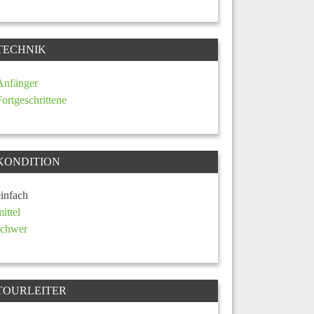
TECHNIK
Anfänger
Fortgeschrittene
KONDITION
einfach
mittel
schwer
TOURLEITER