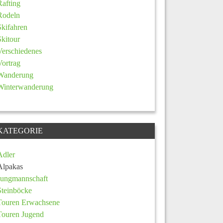
Rafting
Rodeln
Skifahren
Skitour
Verschiedenes
Vortrag
Wanderung
Winterwanderung
KATEGORIE
Adler
Alpakas
Jungmannschaft
Steinböcke
Touren Erwachsene
Touren Jugend