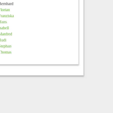
Bernhard
Florian
Franziska
Hans
Isabell
Manfred
Rudi
Stephan
Thomas