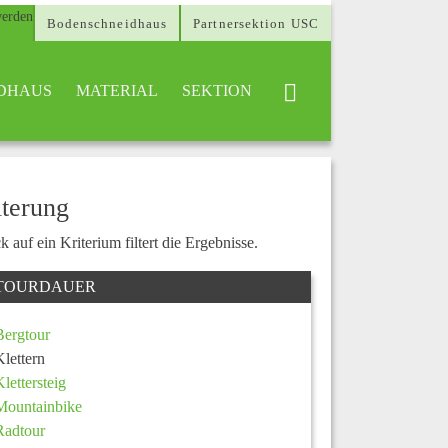
Bodenschneidhaus
Partnersektion USC
DHAUS
MATERIAL
SEKTION
lterung
k auf ein Kriterium filtert die Ergebnisse.
TOURDAUER
Bergtour
Klettern
Klettersteig
Mountainbike
Radtour