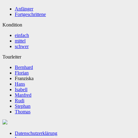
Anfänger
Fortgeschrittene
Kondition
einfach
mittel
schwer
Tourleiter
Bernhard
Florian
Franziska
Hans
Isabell
Manfred
Rudi
Stephan
Thomas
Datenschutzerklärung