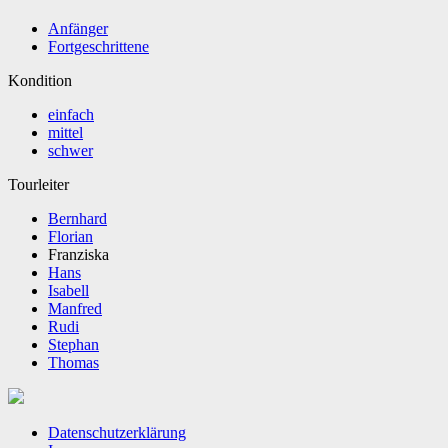
Anfänger
Fortgeschrittene
Kondition
einfach
mittel
schwer
Tourleiter
Bernhard
Florian
Franziska
Hans
Isabell
Manfred
Rudi
Stephan
Thomas
Datenschutzerklärung