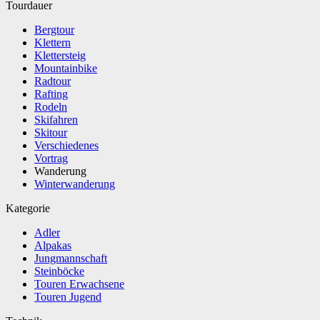
Tourdauer
Bergtour
Klettern
Klettersteig
Mountainbike
Radtour
Rafting
Rodeln
Skifahren
Skitour
Verschiedenes
Vortrag
Wanderung
Winterwanderung
Kategorie
Adler
Alpakas
Jungmannschaft
Steinböcke
Touren Erwachsene
Touren Jugend