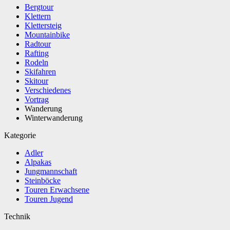
Bergtour
Klettern
Klettersteig
Mountainbike
Radtour
Rafting
Rodeln
Skifahren
Skitour
Verschiedenes
Vortrag
Wanderung
Winterwanderung
Kategorie
Adler
Alpakas
Jungmannschaft
Steinböcke
Touren Erwachsene
Touren Jugend
Technik