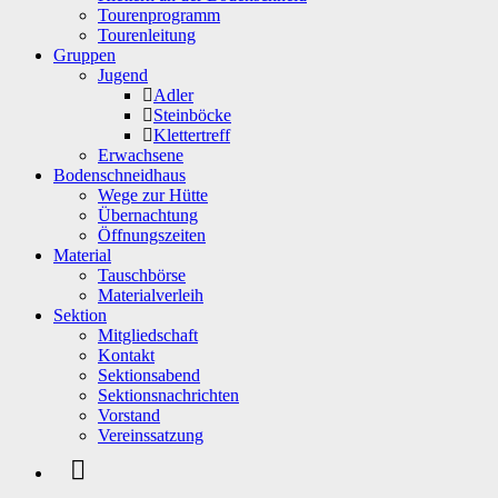
Tourenprogramm
Tourenleitung
Gruppen
Jugend
Adler
Steinböcke
Klettertreff
Erwachsene
Bodenschneidhaus
Wege zur Hütte
Übernachtung
Öffnungszeiten
Material
Tauschbörse
Materialverleih
Sektion
Mitgliedschaft
Kontakt
Sektionsabend
Sektionsnachrichten
Vorstand
Vereinssatzung