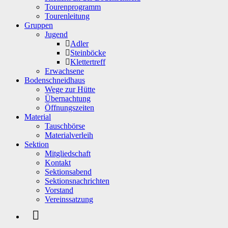
Tourenprogramm
Tourenleitung
Gruppen
Jugend
Adler
Steinböcke
Klettertreff
Erwachsene
Bodenschneidhaus
Wege zur Hütte
Übernachtung
Öffnungszeiten
Material
Tauschbörse
Materialverleih
Sektion
Mitgliedschaft
Kontakt
Sektionsabend
Sektionsnachrichten
Vorstand
Vereinssatzung