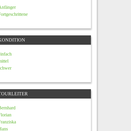
Anfänger
Fortgeschrittene
KONDITION
einfach
mittel
schwer
TOURLEITER
Bernhard
Florian
Franziska
Hans