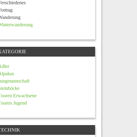
Verschiedenes
Vortrag
Wanderung
Winterwanderung
KATEGORIE
Adler
Alpakas
Jungmannschaft
Steinböcke
Touren Erwachsene
Touren Jugend
TECHNIK