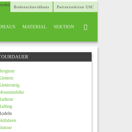
Bodenschneidhaus
Partnersektion USC
DHAUS
MATERIAL
SEKTION
TOURDAUER
Bergtour
Klettern
Klettersteig
Mountainbike
Radtour
Rafting
Rodeln
Skifahren
Skitour