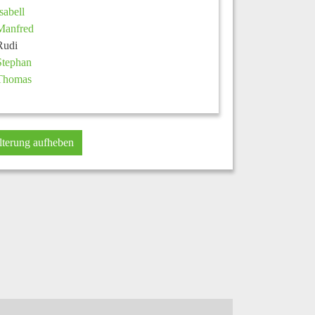
Isabell
Manfred
Rudi
Stephan
Thomas
lterung aufheben