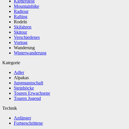
Klettersteig
Mountainbike
Radtour
Rafting
Rodeln
Skifahren
Skitour
Verschiedenes
Vortrag
Wanderung
Winterwanderung
Kategorie
Adler
Alpakas
Jungmannschaft
Steinböcke
Touren Erwachsene
Touren Jugend
Technik
Anfänger
Fortgeschrittene