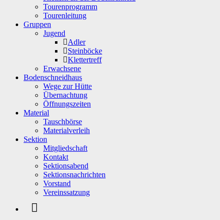
Tourenprogramm
Tourenleitung
Gruppen
Jugend
Adler
Steinböcke
Klettertreff
Erwachsene
Bodenschneidhaus
Wege zur Hütte
Übernachtung
Öffnungszeiten
Material
Tauschbörse
Materialverleih
Sektion
Mitgliedschaft
Kontakt
Sektionsabend
Sektionsnachrichten
Vorstand
Vereinssatzung