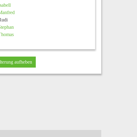
Isabell
Manfred
Rudi
Stephan
Thomas
lterung aufheben