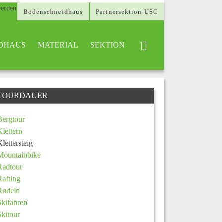
Bodenschneidhaus
Partnersektion USC
DHAUS
MATERIAL
SEKTION
TOURDAUER
Bergtour
Klettern
Klettersteig
Mountainbike
Radtour
Rafting
Rodeln
Skifahren
Skitour