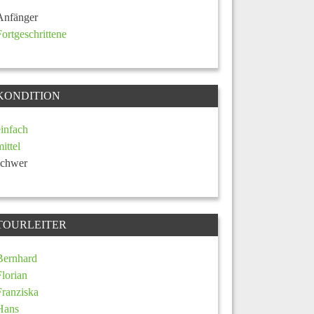
Anfänger
Fortgeschrittene
KONDITION
einfach
mittel
schwer
TOURLEITER
Bernhard
Florian
Franziska
Hans