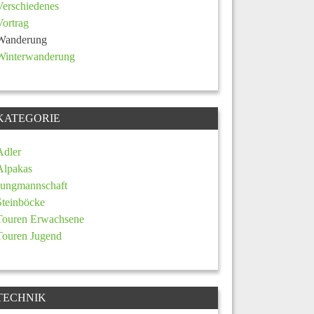
Verschiedenes
Vortrag
Wanderung
Winterwanderung
KATEGORIE
Adler
Alpakas
Jungmannschaft
Steinböcke
Touren Erwachsene
Touren Jugend
TECHNIK