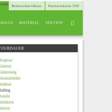
Bodenschneidhaus
Partnersektion USC
DHAUS
MATERIAL
SEKTION
TOURDAUER
Bergtour
Klettern
Klettersteig
Mountainbike
Radtour
Rafting
Rodeln
Skifahren
Skitour