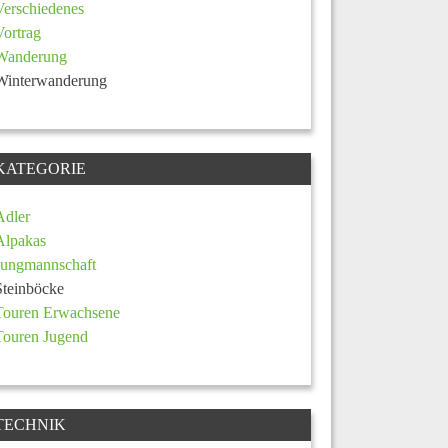
Verschiedenes
Vortrag
Wanderung
Winterwanderung
KATEGORIE
Adler
Alpakas
Jungmannschaft
Steinböcke
Touren Erwachsene
Touren Jugend
TECHNIK