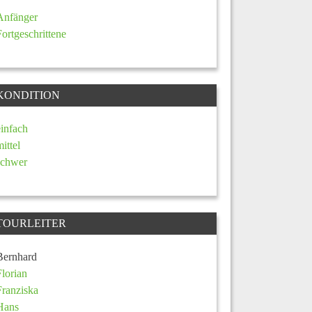
Anfänger
Fortgeschrittene
KONDITION
einfach
mittel
schwer
TOURLEITER
Bernhard
Florian
Franziska
Hans