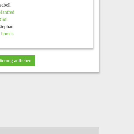
Isabell
Manfred
Rudi
Stephan
Thomas
lterung aufheben