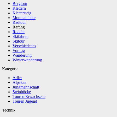
Bergtour
Klettern
Klettersteig
Mountainbike
Radtour
Rafting
Rodeln
Skifahren
Skitour
Verschiedenes
Vortrag
Wanderung
Winterwanderung
Kategorie
Adler
Alpakas
Jungmannschaft
Steinböcke
Touren Erwachsene
Touren Jugend
Technik