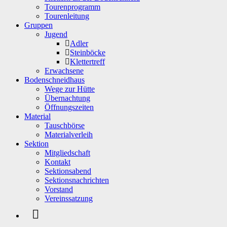
Tourenprogramm
Tourenleitung
Gruppen
Jugend
Adler
Steinböcke
Klettertreff
Erwachsene
Bodenschneidhaus
Wege zur Hütte
Übernachtung
Öffnungszeiten
Material
Tauschbörse
Materialverleih
Sektion
Mitgliedschaft
Kontakt
Sektionsabend
Sektionsnachrichten
Vorstand
Vereinssatzung