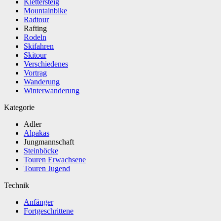
Klettersteig
Mountainbike
Radtour
Rafting
Rodeln
Skifahren
Skitour
Verschiedenes
Vortrag
Wanderung
Winterwanderung
Kategorie
Adler
Alpakas
Jungmannschaft
Steinböcke
Touren Erwachsene
Touren Jugend
Technik
Anfänger
Fortgeschrittene