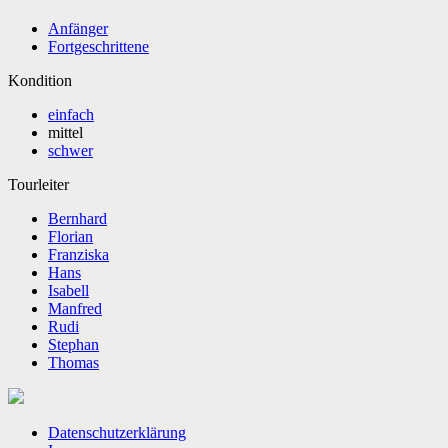
Anfänger
Fortgeschrittene
Kondition
einfach
mittel
schwer
Tourleiter
Bernhard
Florian
Franziska
Hans
Isabell
Manfred
Rudi
Stephan
Thomas
Datenschutzerklärung