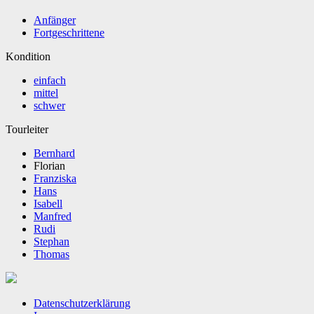
Anfänger
Fortgeschrittene
Kondition
einfach
mittel
schwer
Tourleiter
Bernhard
Florian
Franziska
Hans
Isabell
Manfred
Rudi
Stephan
Thomas
Datenschutzerklärung