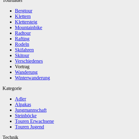
Tourdauer
Bergtour
Klettern
Klettersteig
Mountainbike
Radtour
Rafting
Rodeln
Skifahren
Skitour
Verschiedenes
Vortrag
Wanderung
Winterwanderung
Kategorie
Adler
Alpakas
Jungmannschaft
Steinböcke
Touren Erwachsene
Touren Jugend
Technik