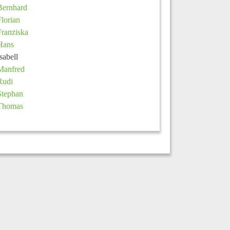
Bernhard
Florian
Franziska
Hans
Isabell
Manfred
Rudi
Stephan
Thomas