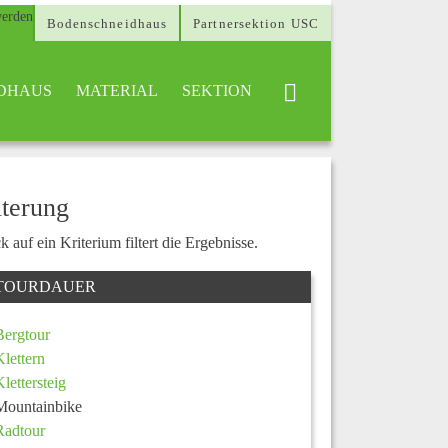
Bodenschneidhaus
Partnersektion USC
DHAUS
MATERIAL
SEKTION
lterung
k auf ein Kriterium filtert die Ergebnisse.
TOURDAUER
Bergtour
Klettern
Klettersteig
Mountainbike
Radtour