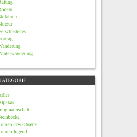
Rafting
Rodeln
Skifahren
Skitour
Verschiedenes
Vortrag
Wanderung
Winterwanderung
KATEGORIE
Adler
Alpakas
Jungmannschaft
Steinböcke
Touren Erwachsene
Touren Jugend