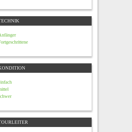
TECHNIK
Anfänger
Fortgeschrittene
KONDITION
einfach
mittel
schwer
TOURLEITER