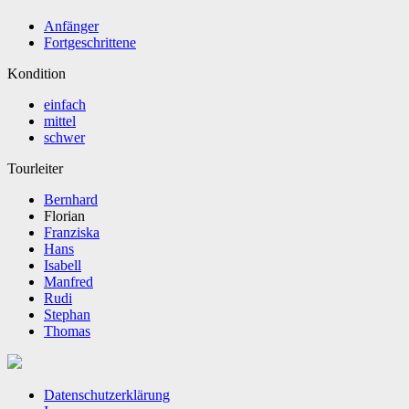
Anfänger
Fortgeschrittene
Kondition
einfach
mittel
schwer
Tourleiter
Bernhard
Florian
Franziska
Hans
Isabell
Manfred
Rudi
Stephan
Thomas
Datenschutzerklärung