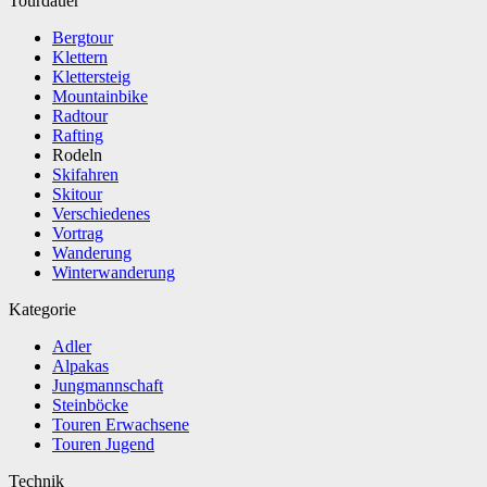
Tourdauer
Bergtour
Klettern
Klettersteig
Mountainbike
Radtour
Rafting
Rodeln
Skifahren
Skitour
Verschiedenes
Vortrag
Wanderung
Winterwanderung
Kategorie
Adler
Alpakas
Jungmannschaft
Steinböcke
Touren Erwachsene
Touren Jugend
Technik