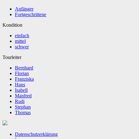
Anfänger
Fortgeschrittene
Kondition
einfach
mittel
schwer
Tourleiter
Bernhard
Florian
Franziska
Hans
Isabell
Manfred
Rudi
Stephan
Thomas
Datenschutzerklärung