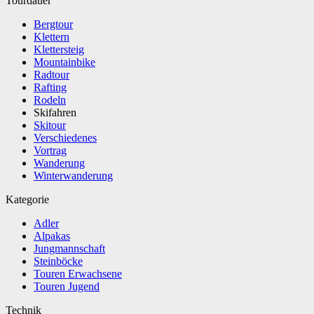
Tourdauer
Bergtour
Klettern
Klettersteig
Mountainbike
Radtour
Rafting
Rodeln
Skifahren
Skitour
Verschiedenes
Vortrag
Wanderung
Winterwanderung
Kategorie
Adler
Alpakas
Jungmannschaft
Steinböcke
Touren Erwachsene
Touren Jugend
Technik