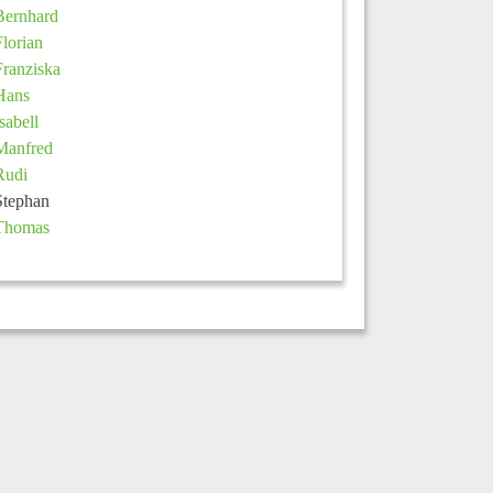
Bernhard
Florian
Franziska
Hans
Isabell
Manfred
Rudi
Stephan
Thomas