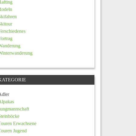
Rafting
Rodeln
Skifahren
Skitour
Verschiedenes
Vortrag
Wanderung
Winterwanderung
KATEGORIE
Adler
Alpakas
Jungmannschaft
Steinböcke
Touren Erwachsene
Touren Jugend