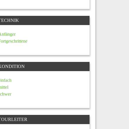
TECHNIK
Anfänger
Fortgeschrittene
KONDITION
einfach
mittel
schwer
TOURLEITER