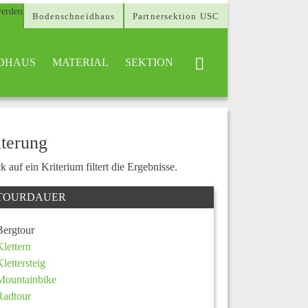
Bodenschneidhaus
Partnersektion USC
DHAUS
MATERIAL
SEKTION
lterung
k auf ein Kriterium filtert die Ergebnisse.
TOURDAUER
Bergtour
Klettern
Klettersteig
Mountainbike
Radtour