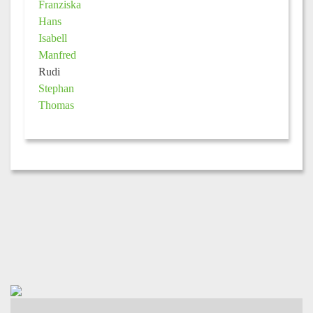
Franziska
Hans
Isabell
Manfred
Rudi
Stephan
Thomas