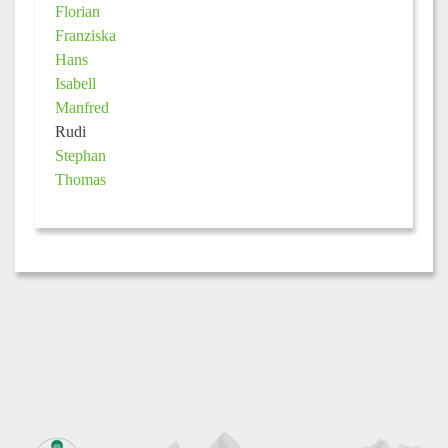
Florian
Franziska
Hans
Isabell
Manfred
Rudi
Stephan
Thomas