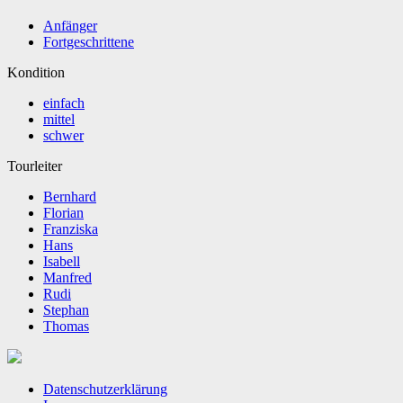
Anfänger
Fortgeschrittene
Kondition
einfach
mittel
schwer
Tourleiter
Bernhard
Florian
Franziska
Hans
Isabell
Manfred
Rudi
Stephan
Thomas
Datenschutzerklärung