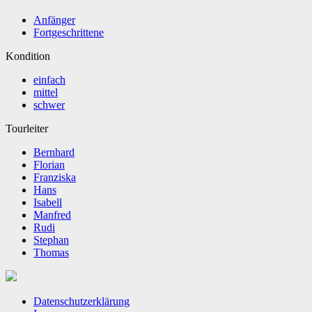
Anfänger
Fortgeschrittene
Kondition
einfach
mittel
schwer
Tourleiter
Bernhard
Florian
Franziska
Hans
Isabell
Manfred
Rudi
Stephan
Thomas
Datenschutzerklärung