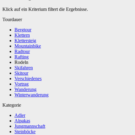
Klick auf ein Kriterium filtert die Ergebnisse.
Tourdauer
Bergtour
Klettern
Klettersteig
Mountainbike
Radtour
Rafting
Rodeln
Skifahren
Skitour
Verschiedenes
Vortrag
Wanderung
Winterwanderung
Kategorie
Adler
Alpakas
Jungmannschaft
Steinböcke