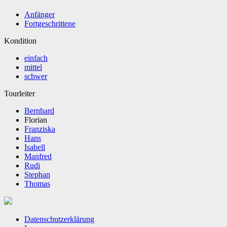
Anfänger
Fortgeschrittene
Kondition
einfach
mittel
schwer
Tourleiter
Bernhard
Florian
Franziska
Hans
Isabell
Manfred
Rudi
Stephan
Thomas
Datenschutzerklärung