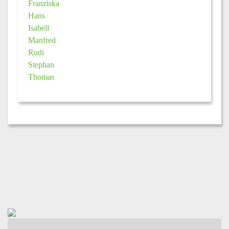
Franziska
Hans
Isabell
Manfred
Rudi
Stephan
Thomas