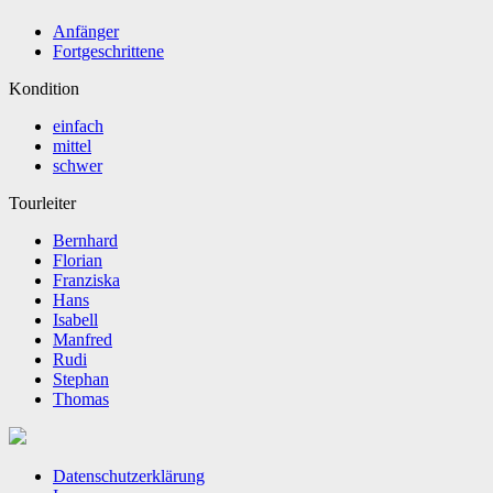
Anfänger
Fortgeschrittene
Kondition
einfach
mittel
schwer
Tourleiter
Bernhard
Florian
Franziska
Hans
Isabell
Manfred
Rudi
Stephan
Thomas
Datenschutzerklärung