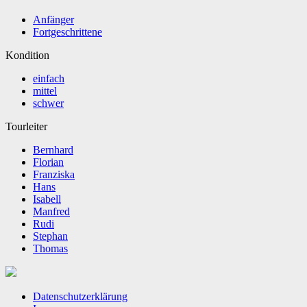
Anfänger
Fortgeschrittene
Kondition
einfach
mittel
schwer
Tourleiter
Bernhard
Florian
Franziska
Hans
Isabell
Manfred
Rudi
Stephan
Thomas
Datenschutzerklärung