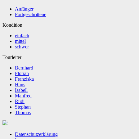
Anfänger
Fortgeschrittene
Kondition
einfach
mittel
schwer
Tourleiter
Bernhard
Florian
Franziska
Hans
Isabell
Manfred
Rudi
Stephan
Thomas
Datenschutzerklärung