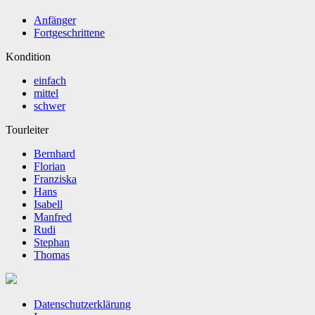
Anfänger
Fortgeschrittene
Kondition
einfach
mittel
schwer
Tourleiter
Bernhard
Florian
Franziska
Hans
Isabell
Manfred
Rudi
Stephan
Thomas
Datenschutzerklärung