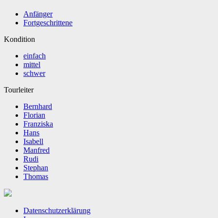
Anfänger
Fortgeschrittene
Kondition
einfach
mittel
schwer
Tourleiter
Bernhard
Florian
Franziska
Hans
Isabell
Manfred
Rudi
Stephan
Thomas
Datenschutzerklärung