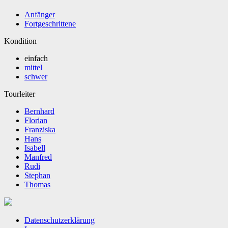
Anfänger
Fortgeschrittene
Kondition
einfach
mittel
schwer
Tourleiter
Bernhard
Florian
Franziska
Hans
Isabell
Manfred
Rudi
Stephan
Thomas
Datenschutzerklärung