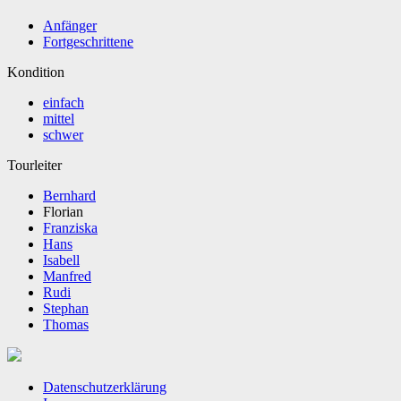
Anfänger
Fortgeschrittene
Kondition
einfach
mittel
schwer
Tourleiter
Bernhard
Florian
Franziska
Hans
Isabell
Manfred
Rudi
Stephan
Thomas
Datenschutzerklärung